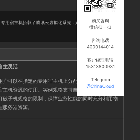
购买咨询
需求。专用宿主机搭载了腾讯云虚拟化系统，购买之后，您可在
微信扫一扫
咨询电话
4000144014
客户经理电话
自主灵活
15313800931
Telegram
用户可以在指定的专用宿主机上分配云服务器自主规划
@ChinaCloud
宿主机资源的使用。实例规格支持自定义，灵活配置，
打破子机规格的限制，保障业务性能的同时充分利用物
理服务器资源。